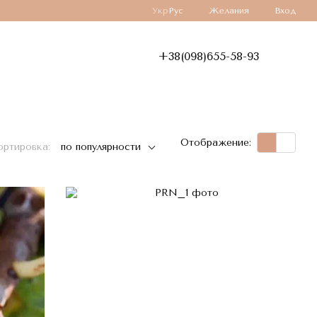
Укр
Рус
Желания
Вход
+38(098)655-58-93
Отображение:
ортировка:
по популярности