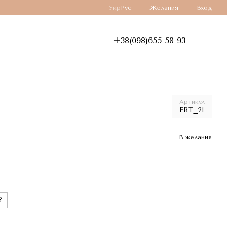
Укр
Рус
Желания
Вход
+38(098)655-58-93
Артикул
FRT_21
В желания
?