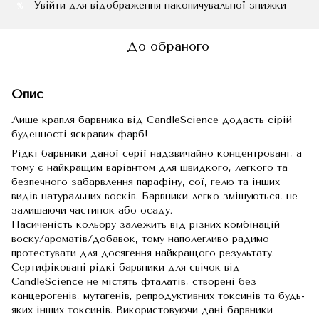
Увійти
для відображення накопичувальної знижки
%
До обраного
Опис
Лише крапля барвника від CandleScience додасть сірій
буденності яскравих фарб!
​​​​​​Рідкі барвники даної серії надзвичайно концентровані, а
тому є найкращим варіантом для швидкого, легкого та
безпечного забарвлення парафіну, сої, гелю та інших
видів натуральних восків. Барвники легко змішуються, не
залишаючи частинок або осаду.
Насиченість кольору залежить від різних комбінацій
воску/ароматів/добавок, тому наполегливо радимо
протестувати для досягення найкращого результату.
Сертифіковані рідкі барвники для свічок від
CandleScience не містять фталатів, створені без
канцерогенів, мутагенів, репродуктивних токсинів та будь-
яких інших токсинів. Використовуючи дані барвники