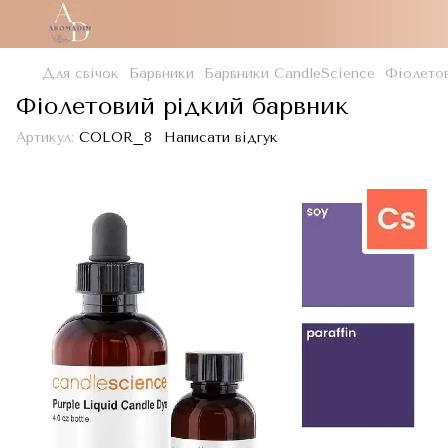
Для свічок
Барвники
Барвники CandleScience
Фіолетов
Фіолетовий рідкий барвник
Артикул:
COLOR_8
Написати відгук