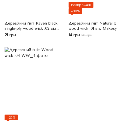
Розпродаж
−30%
Дерев'яний ґніт Raven black
Дерев'яний гніт Natural x
single-ply wood wick .02 від
wood wick .01 від Makesy
Makesi
21 грн
14 грн
20 грн
−25%