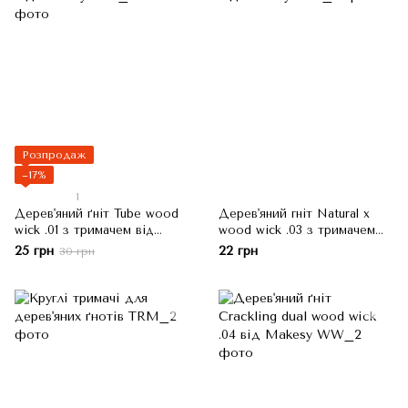
Розпродаж
−17%
1
Дерев'яний ґніт Tube wood
Дерев'яний гніт Natural x
wick .01 з тримачем від
wood wick .03 з тримачем
Makesy
від Makesy
25 грн
22 грн
30 грн