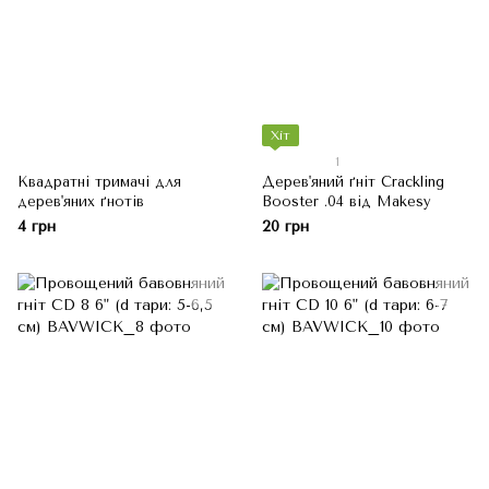
Хіт
1
Квадратні тримачі для
Дерев'яний ґніт Crackling
дерев'яних ґнотів
Booster .04 від Makesy
4 грн
20 грн