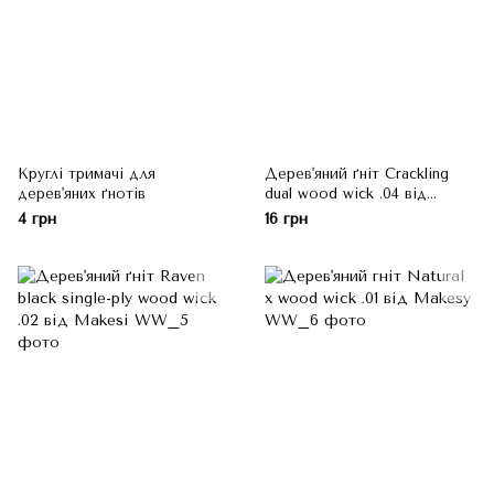
Круглі тримачі для
Дерев'яний ґніт Crackling
дерев'яних ґнотів
dual wood wick .04 від
Makesy
4 грн
16 грн