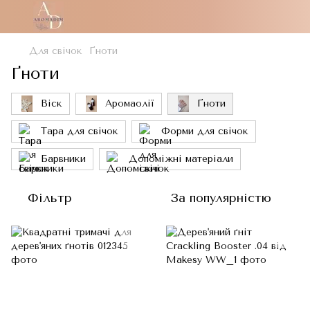
Для свічок
Ґноти
Ґноти
Віск
Аромаолії
Ґноти
Тара для свічок
Форми для свічок
Барвники
Допоміжні матеріали
Фільтр
За популярністю