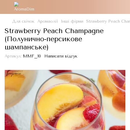
Для свічок
Аромаолії
Інші фірми
Strawberry Peach Ch
Strawberry Peach Champagne
(Полунично-персикове
шампанське)
Артикул:
MMF_10
Написати відгук