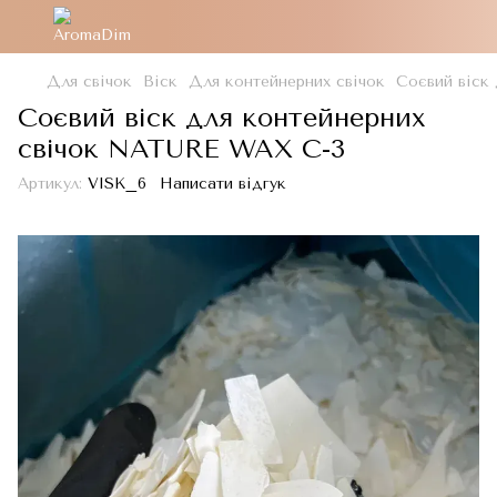
Для свічок
Віск
Для контейнерних свічок
Соєвий віск
Соєвий віск для контейнерних
свічок NATURE WAX C-3
Артикул:
VISK_6
Написати відгук