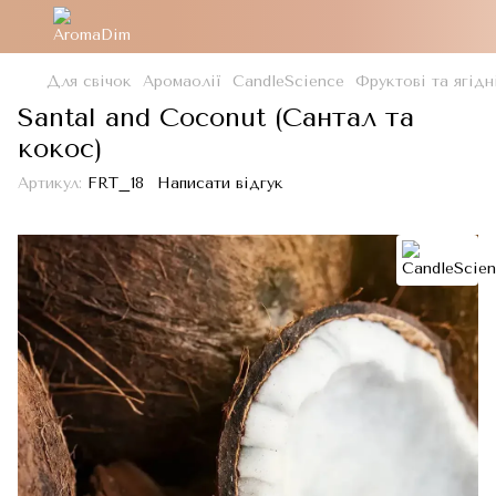
Для свічок
Аромаолії
CandleScience
Фруктові та ягідн
Santal and Coconut (Сантал та
кокос)
Артикул:
FRT_18
Написати відгук