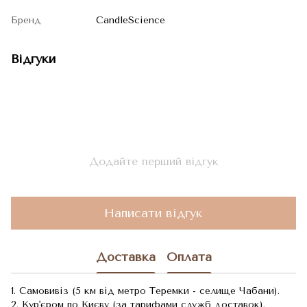
Бренд
CandleScience
Відгуки
Додайте перший відгук
Написати відгук
Доставка
Оплата
1. Самовивіз (5 км від метро Теремки - селище Чабани).
2. Кур'єром по Києву (за тарифами служб доставок).