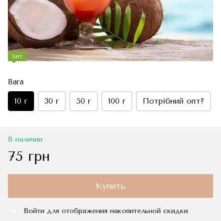
Хит
Вага
10 г
30 г
50 г
100 г
Потрібний опт?
В наличии
75 грн
Купить
Войти
для отображения накопительной скидки
%