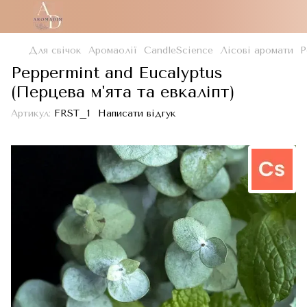
Для свічок
Аромаолії
CandleScience
Лісові аромати
P
Peppermint and Eucalyptus
(Перцева м'ята та евкаліпт)
Артикул:
FRST_1
Написати відгук