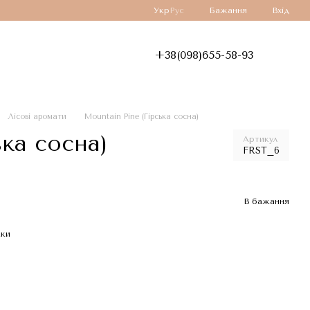
Укр
Рус
Бажання
Вхід
+38(098)655-58-93
Лісові аромати
Mountain Pine (Гірська сосна)
ька сосна)
Артикул
FRST_6
В бажання
жки