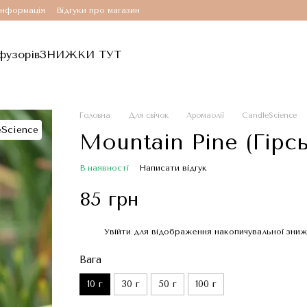
інформація
Відгуки про магазин
фузорів
ЗНИЖКИ ТУТ
Головна
Для свічок
Аромаолії
CandleScience
Mountain Pine (Гірс
В наявності
Написати відгук
85 грн
Увійти
для відображення накопичувальної зни
%
Вага
10 г
30 г
50 г
100 г