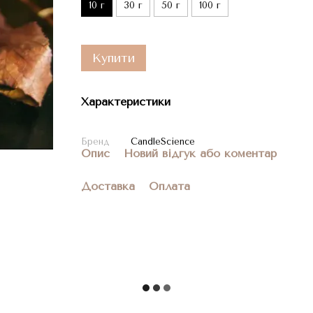
10 г
30 г
50 г
100 г
Купити
Характеристики
Бренд
CandleScience
Опис
Новий відгук або коментар
Доставка
Оплата