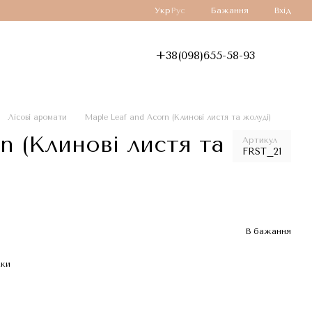
Укр
Рус
Бажання
Вхід
+38(098)655-58-93
Лісові аромати
Maple Leaf and Acorn (Клинові листя та жолуді)
n (Клинові листя та
Артикул
FRST_21
В бажання
жки