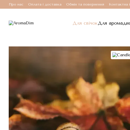
Перейти до основного контенту
Про нас
Оплата і доставка
Обмін та повернення
Контактна 
Для свічок
Для аромади