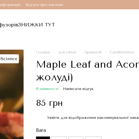
інформація
Відгуки про магазин
фузорів
ЗНИЖКИ ТУТ
Головна
Для свічок
Аромаолії
CandleScience
Maple Leaf and Acor
жолуді)
В наявності
Написати відгук
85 грн
Увійти
для відображення накопичувальної зни
%
Вага