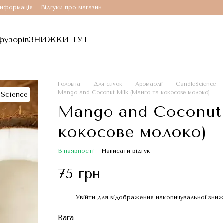
інформація
Відгуки про магазин
фузорів
ЗНИЖКИ ТУТ
Головна
Для свічок
Аромаолії
CandleScience
Mango and Coconut Milk (Манго та кокосове молоко)
Mango and Coconut 
кокосове молоко)
В наявності
Написати відгук
75 грн
Увійти
для відображення накопичувальної зни
%
Вага