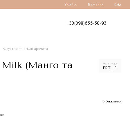
Укр
Рус
Бажання
Вхід
+38(098)655-58-93
Фруктові та ягідні аромати
Milk (Манго та
Артикул
FRT_13
В бажання
жки