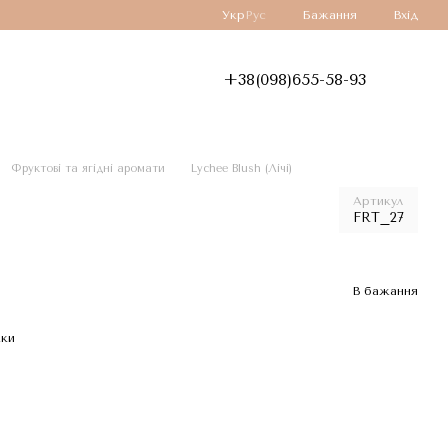
Укр
Рус
Бажання
Вхід
+38(098)655-58-93
Фруктові та ягідні аромати
Lychee Blush (Лічі)
Артикул
FRT_27
В бажання
жки