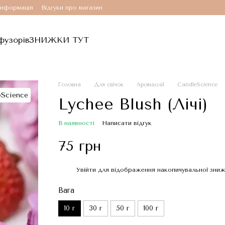
інформація
Відгуки про магазин
фузорів
ЗНИЖКИ ТУТ
Головна
Для свічок
Аромаолії
CandleScience
Lychee Blush (Лічі)
В наявності
Написати відгук
75 грн
Увійти
для відображення накопичувальної зни
%
Вага
10 г
30 г
50 г
100 г