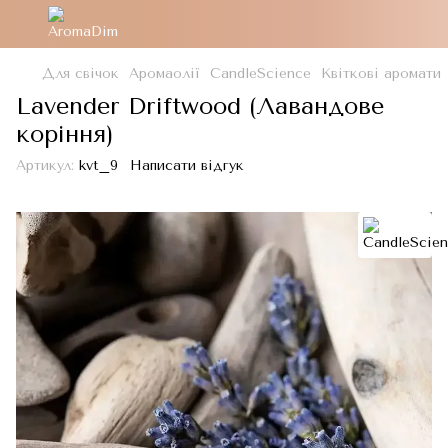
Для свічок
Аромаолії
CandleScience
Квіткові аромати
Lavender Driftwood (Лавандове
коріння)
Артикул:
kvt_9
Написати відгук