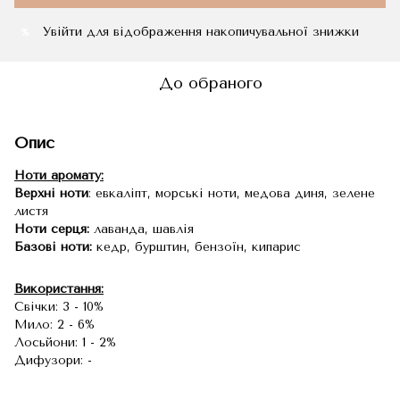
Увійти
для відображення накопичувальної знижки
%
До обраного
Опис
Ноти аромату:
Верхні ноти
: евкаліпт, морські ноти, медова диня, зелене
листя
Ноти серця:
лаванда, шавлія
Базові ноти:
кедр, бурштин, бензоїн, кипарис
Використання:
Свічки: 3 - 10%
Мило: 2 - 6%
Лосьйони: 1 - 2%
Дифузори: -