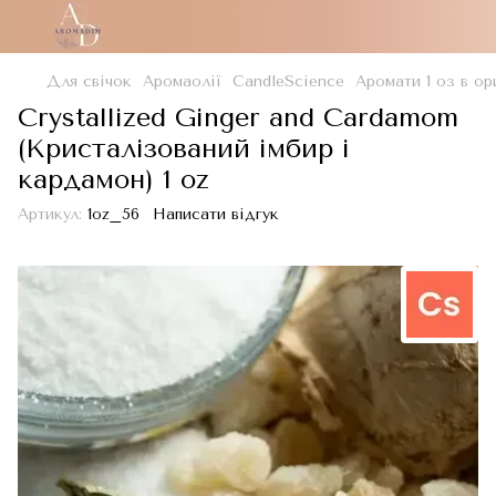
Для свічок
Аромаолії
CandleScience
Аромати 1 оз в ор
Crystallized Ginger and Cardamom
(Кристалізований імбир і
кардамон) 1 oz
Артикул:
1oz_56
Написати відгук