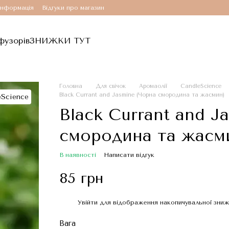
інформація
Відгуки про магазин
фузорів
ЗНИЖКИ ТУТ
Головна
Для свічок
Аромаолії
CandleScience
Black Currant and Jasmine (Чорна смородина та жасмин)
Black Currant and J
смородина та жасм
В наявності
Написати відгук
85 грн
Увійти
для відображення накопичувальної зни
%
Вага