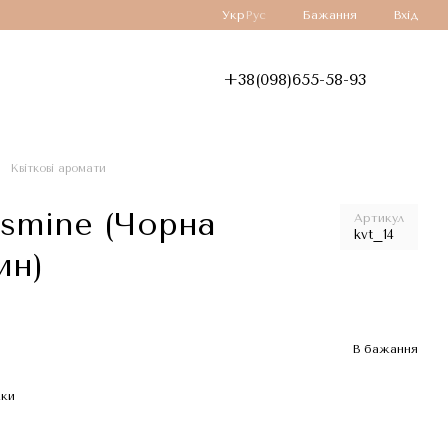
Укр
Рус
Бажання
Вхід
+38(098)655-58-93
Квіткові аромати
asmine (Чорна
Артикул
kvt_14
ин)
В бажання
жки