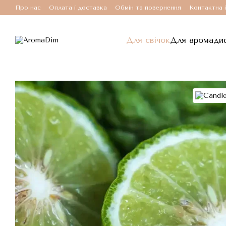
Перейти до основного контенту
Про нас
Оплата і доставка
Обмін та повернення
Контактна 
Для свічок
Для аромади