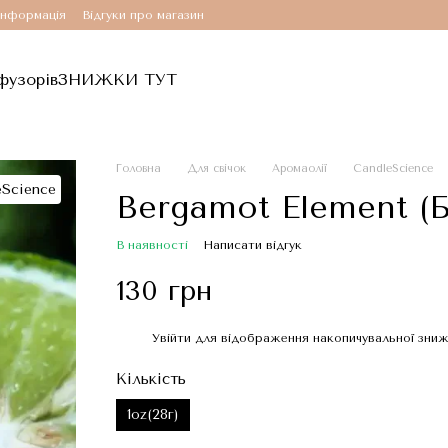
інформація
Відгуки про магазин
фузорів
ЗНИЖКИ ТУТ
Головна
Для свічок
Аромаолії
CandleScience
Bergamot Element (
В наявності
Написати відгук
130 грн
Увійти
для відображення накопичувальної зни
%
Кількість
1oz(28г)