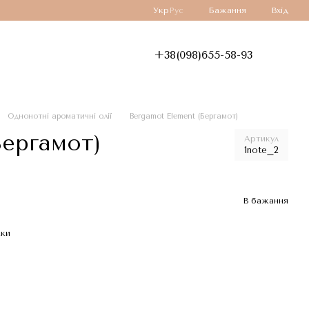
Укр
Рус
Бажання
Вхід
+38(098)655-58-93
Однонотні ароматичні олії
Bergamot Element (Бергамот)
Бергамот)
Артикул
1note_2
В бажання
жки