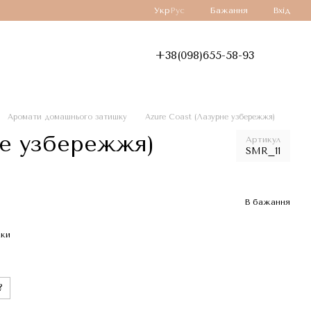
Укр
Рус
Бажання
Вхід
+38(098)655-58-93
Аромати домашнього затишку
Azure Coast (Лазурне узбережжя)
не узбережжя)
Артикул
SMR_11
В бажання
жки
?