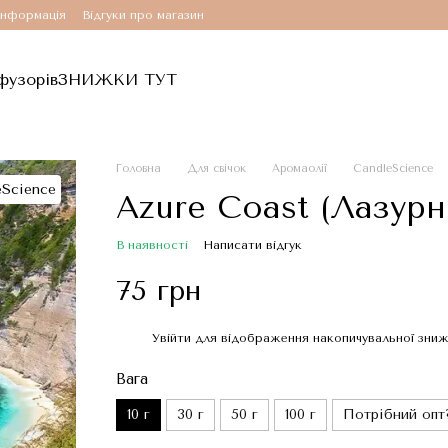
інформація
Відгуки про магазин
фузорів
ЗНИЖКИ ТУТ
Головна
Для свічок
Аромаолії
CandleScience
Azure Coast (Лазур
В наявності
Написати відгук
75 грн
Увійти
для відображення накопичувальної зни
%
Вага
10 г
30 г
50 г
100 г
Потрібний опт