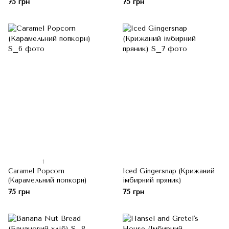
75 грн
75 грн
1
Caramel Popcorn
Iced Gingersnap (Крижаний
(Карамельний попкорн)
імбирний пряник)
75 грн
75 грн