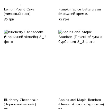
1
Lemon Pound Cake
Pumpkin Spice Buttercream
(Лимонний торт)
(Масляний крем з
гарбузовою пряністю)
75 грн
75 грн
Blueberry Cheesecake
Apples and Maple Bourbon
(Чорничний чізкейк)
(Печені яблука з бурбоном)