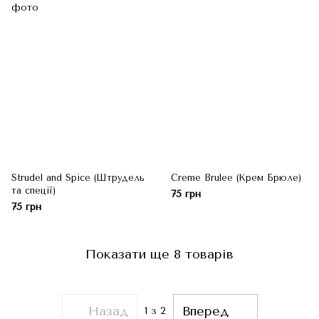
Strudel and Spice (Штрудель
Creme Brulee (Крем Брюле)
та спеції)
75 грн
75 грн
Показати ще 8 товарів
Назад
Вперед
1
з 2