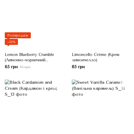
Розпродаж
−13%
Lemon Blueberry Crumble
Limoncello Crème (Крем
(Лимонно-чорничний
лимончелло)
крамбл)
65 грн
85 грн
75 грн