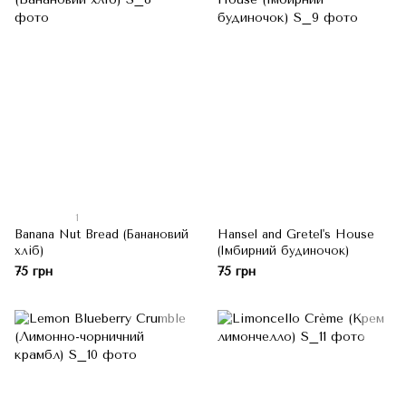
1
Banana Nut Bread (Банановий
Hansel and Gretel's House
хліб)
(Імбирний будиночок)
75 грн
75 грн