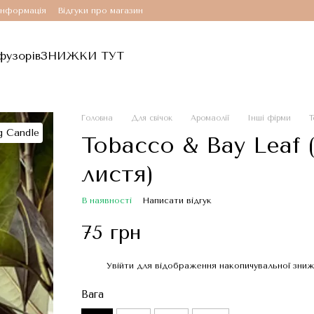
інформація
Відгуки про магазин
фузорів
ЗНИЖКИ ТУТ
Головна
Для свічок
Аромаолії
Інші фірми
T
Tobacco & Bay Leaf
листя)
В наявності
Написати відгук
75 грн
Увійти
для відображення накопичувальної зни
%
Вага