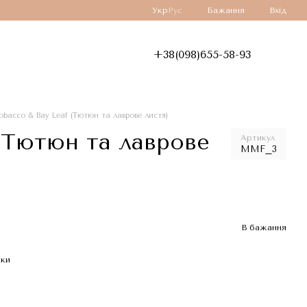
Укр
Рус
Бажання
Вхід
+38(098)655-58-93
obacco & Bay Leaf (Тютюн та лаврове листя)
 (Тютюн та лаврове
Артикул
MMF_3
В бажання
жки